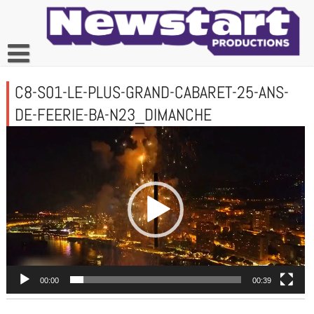
Skip
to
content
C8-S01-LE-PLUS-GRAND-CABARET-25-ANS-
DE-FEERIE-BA-N23_DIMANCHE
Lecteur
vidéo
00:00
00:39