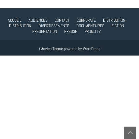
ACCUEIL
AUDIENCES
CONTACT
CORPORATE
DISTRIBUTION
DISTRIBUTION
DIVERTISSEMENTS
DOCUMENTAIRES
FICTION
PRESENTATION
PRESSE
PROMO TV
fMovies Theme
powered by
WordPress